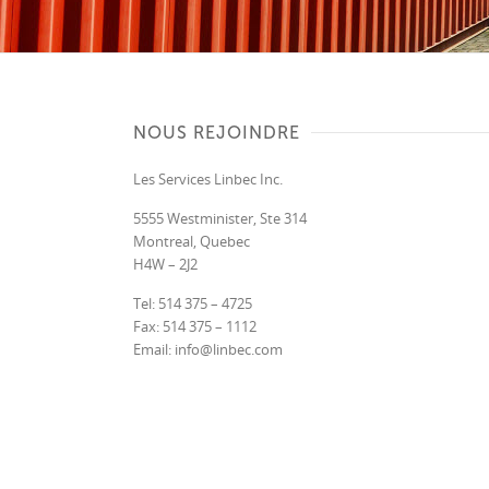
NOUS REJOINDRE
Les Services Linbec Inc.
5555 Westminister, Ste 314
Montreal, Quebec
H4W – 2J2
Tel: 514 375 – 4725
Fax: 514 375 – 1112
Email: info@linbec.com